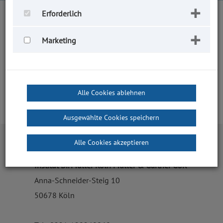
Home
|
Training
|
Führungskräfte
Erforderlich
|
Spezielle Situationen der Führung
Marketing
Spezielle Situationen der
Führung
Alle Cookies ablehnen
Ausgewählte Cookies speichern
Alle Cookies akzeptieren
KONTAKT
Institut Dr. Müller Köln Müller & Gärtner GbR
Anna-Schneider-Steig 10
50678 Köln